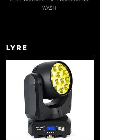
WASH
lyre