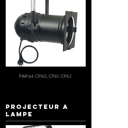
PAR 64 CP60, CP61, CP62
projecteur a
lampe