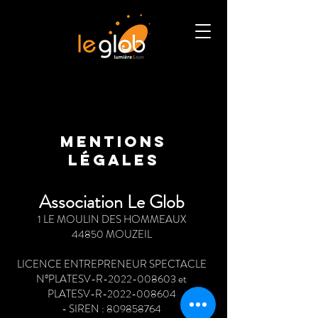
Mentions
légales
Association Le Glob
1
LE MOULIN DES HOMMEAUX
44850 MOUZEIL
LICENCE ENTREPRENEUR SPECTACLE
N°PLATESV-R-2022-008603 et
PLATESV-R-2022-008604
- SIREN :
809858764