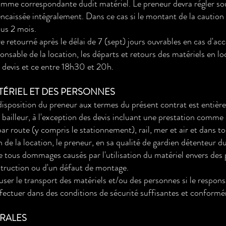
omme correspondante dudit matériel. Le preneur devra régler sou
caissée intégralement. Dans ce cas si le montant de la caution e
ous 2 mois.
retourné après le délai de 7 (sept) jours ouvrables en cas d'acco
onsable de la location, les départs et retours des matériels en l
le devis et ce entre 18h30 et 20h.
ATÉRIEL ET DES PERSONNES
a disposition du preneur aux termes du présent contrat est entiè
 bailleur, à l'exception des devis incluant une prestation comme 
r route (y compris le stationnement), rail, mer et air et dans to
in de la location, le preneur, en sa qualité de gardien détenteur 
 tous dommages causés par l'utilisation du matériel envers des
truction ou d'un défaut de montage.
efuser le transport des matériels et/ou des personnes si le respons
ffectuer dans des conditions de sécurité suffisantes et conformé
ÉRALES