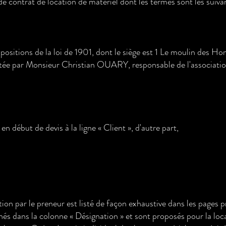
de contrat de location de matériel dont les termes sont les suivan
dispositions de la loi de 1901, dont le siège est 1 Le moulin d
par Monsieur Christian OUARY, responsable de l'associatio
n début de devis à la ligne « Client », d'autre part,
cation par le preneur est listé de façon exhaustive dans les pages
nés dans la colonne « Désignation » et sont proposés pour la loc