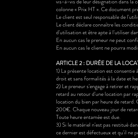
vis-à-vis de leur désignation dans la c
colonne « Prix HT ». Ce document préci
Le client est seul responsable de l'util
Le client déclare connaître les conditio
d'utilisation et être apte à l'utiliser d
En aucun cas le preneur ne peut confie
En aucun cas le client ne pourra modif
ARTICLE 2 : DURÉE DE LA LOC
1) La présente location est consentie à
droit et sans formalités à la date et he
2) Le preneur s'engage à retirer et ra
retard au retour d'une location par rap
location du bien par heure de retard. 
200€. Chaque nouveau jour de retard 
Toute heure entamée est due.
3) Si le matériel n'est pas restitué dan
ce dernier est défectueux et qu'il ne