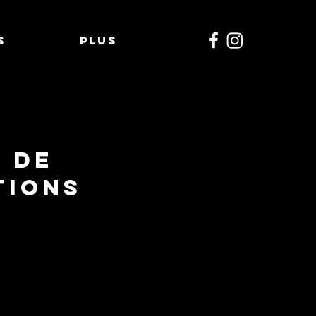
S
Plus
 de
tions