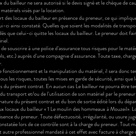
 du bailleur ne sera autorisé si le devis signé et le chèque de ca
 matériels visés par la location.
art des locaux du bailleur en présence du preneur, ce qui implique
i-ci ainsi constaté. Quelles que soient les modalités de transpo
s que celui-ci quitte les locaux du bailleur. Le preneur doit fai
riel.
r de souscrire à une police d'assurance tous risques pour le maté
els, etc.) auprès d'une compagnie d'assurance. Toute taxe, charg
r.
e fonctionnement et la manipulation du matériel, il sera donc t
ous les risques, toutes les mises en garde de sécurité, ainsi que 
biais du présent contrat. En aucun cas Le bailleur ne pourra êtr
u transport et/ou de l'utilisation de son matériel par le preneur
ature du présent contrat et du bon de sortie édité lors du dépar
aux locaux du bailleur « 1 Le moulin des hommeaux à Mouzeil». Lor
résence du preneur. Toute défectuosité, irrégularité, ou usure jugé
 constatée lors de ce contrôle sont à la charge du preneur. Tout 
tout autre professionnel mandaté à cet effet avec facture à char