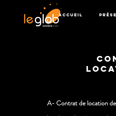
ACCUEIL
Prés
Co
loca
A- Contrat de location de 