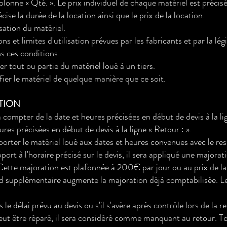
olonne « Qté. ». Le prix individuel de chaque matériel est précis
se la durée de la location ainsi que le prix de la location.
isation du matériel.
ns et limites d'utilisation prévues par les fabricants et par la lég
ans ces conditions.
r tout ou partie du matériel loué à un tiers.
ier le matériel de quelque manière que ce soit.
ATION
 compter de la date et heures précisées en début de devis à la li
ures précisées en début de devis à la ligne « Retour : ».
pporter le matériel loué aux dates et heures convenues avec le re
port à l'horaire précisé sur le devis, il sera appliqué une majorat
Cette majoration est plafonnée à 200€ par jour ou au prix de la l
supplémentaire augmente la majoration déjà comptabilisée. Les 
s le délai prévu au devis ou s'il s'avère après contrôle lors de la 
 peut être réparé, il sera considéré comme manquant au retour. 