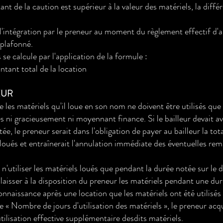
ant de la caution est supérieur à la valeur des matériels, la diff
l'intégration par le preneur au moment du règlement effectif d'a
plafonné.
se calcule par l'application de la formule :
tant total de la location
EUR
e les matériels qu'il loue en son nom ne doivent être utilisés que
ués ni gracieusement ni moyennant finance. Si le bailleur devait 
ée, le preneur serait dans l'obligation de payer au bailleur la t
s loués et entraînerait l'annulation immédiate des éventuelles rem
n'utiliser les matériels loués que pendant la durée notée sur le de
 laisser à la disposition du preneur les matériels pendant une duré
 connaissance après une location que les matériels ont été utilisé
gne « Nombre de jours d'utilisation des matériels », le preneur ac
ilisation effective supplémentaire desdits matériels.